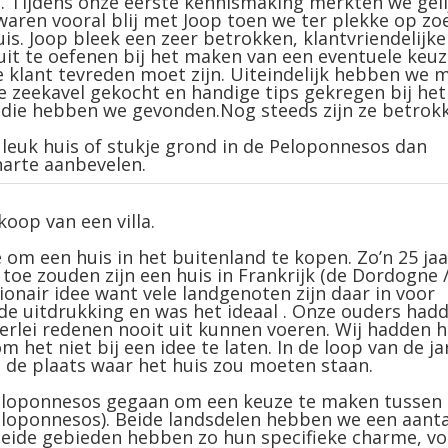
 Tijdens onze eerste kennismaking merkten we geli
 waren vooral blij met Joop toen we ter plekke op zo
is. Joop bleek een zeer betrokken, klantvriendelijke
it te oefenen bij het maken van een eventuele keuz
 klant tevreden moet zijn. Uiteindelijk hebben we 
e zeekavel gekocht en handige tips gekregen bij het
, die hebben we gevonden.Nog steeds zijn ze betrok
 leuk huis of stukje grond in de Peloponnesos dan
arte aanbevelen.
oop van een villa.
e om een huis in het buitenland te kopen. Zo’n 25 jaa
toe zouden zijn een huis in Frankrijk (de Dordogne 
ionair idee want vele landgenoten zijn daar in voor
s de uitdrukking en was het ideaal . Onze ouders had
erlei redenen nooit uit kunnen voeren. Wij hadden h
het niet bij een idee te laten. In de loop van de ja
 de plaats waar het huis zou moeten staan.
Peloponnesos gegaan om een keuze te maken tussen
Peloponnesos). Beide landsdelen hebben we een aanta
beide gebieden hebben zo hun specifieke charme, vo