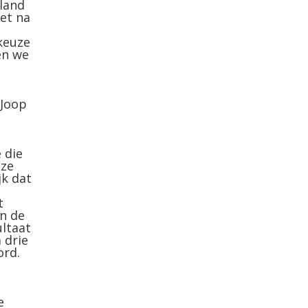
nland
et na
keuze
en we
 Joop
 die
uze
jk dat
t
n de
ultaat
 drie
ord.
e