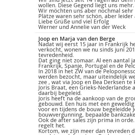
wollen. Diese Gegend liegt uns mehr.
Wir möchten uns aber nochmal sehr 
Plätze waren sehr schön, aber leider
Liebe Grüße und viel Erfolg
Werner und Annelie van der Weck
Joop en Marja van den Berge
Nadat wij eerst 15 jaar in Frankri
verkocht, wonen we nu sinds juni 2019
tevredenheid.
Dat ging niet zomaar. Al een aantal 
Frankrijk, Spanje, Portugal en de Pe
In 2018 in het ZW van de Peloponess
werden bezocht, maar uiteindelijk w
zee , wat via Joop en Bea Derksen te
Joris Braat, een Grieks-Nederlandse
daarbij begeleid.
Joris heeft na de aankoop van de gro
gebouwd. Een huis met een geweldig 
voor en tijdens de bouw begeleidde 
bouwvergunning, bepaalde bankzaken
Ook de after sales zijn prima in orde. 
regelt het.
Kortom, we zijn meer dan tevreden d