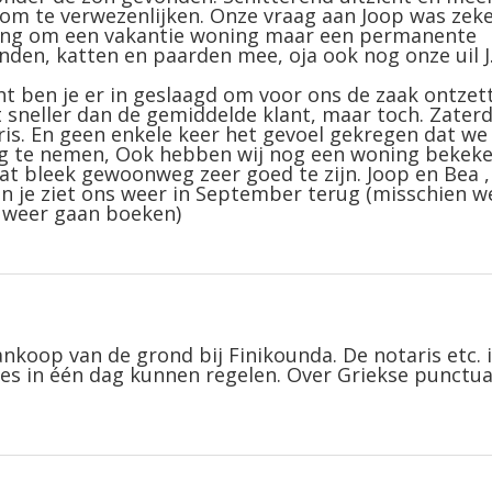
m te verwezenlijken. Onze vraag aan Joop was zek
ging om een vakantie woning maar een permanente
den, katten en paarden mee, oja ook nog onze uil J.
ht ben je er in geslaagd om voor ons de zaak ontzet
at sneller dan de gemiddelde klant, maar toch. Zater
is. En geen enkele keer het gevoel gekregen dat we
g te nemen, Ook hebben wij nog een woning bekek
dat bleek gewoonweg zeer goed te zijn. Joop en Bea ,
n je ziet ons weer in September terug (misschien w
al weer gaan boeken)
nkoop van de grond bij Finikounda. De notaris etc. i
es in één dag kunnen regelen. Over Griekse punctual