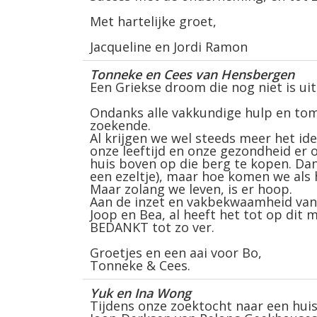
Met hartelijke groet,
Jacqueline en Jordi Ramon
Tonneke en Cees van Hensbergen
Een Griekse droom die nog niet is u
Ondanks alle vakkundige hulp en tome
zoekende.
Al krijgen we wel steeds meer het id
onze leeftijd en onze gezondheid er 
huis boven op die berg te kopen. Da
een ezeltje), maar hoe komen we als he
Maar zolang we leven, is er hoop.
Aan de inzet en vakbekwaamheid van P
Joop en Bea, al heeft het tot op dit
BEDANKT tot zo ver.
Groetjes en een aai voor Bo,
Tonneke & Cees.
Yuk en Ina Wong
Tijdens onze zoektocht naar een hui