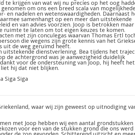
d te krijgen van wat wij nu precies op het oog hadd
ijd genomen om ons een breed scala van mogelijkhed
r- en nadelen en wetenswaardigheden. Daarnaast h
t daarmee samenhangt op een meer dan uitstekende
eid en van advies voorzien. Joop is betrokken maar
 ruimte te laten om tot eigen keuzes te komen.
tacten met zijn conculegas waarvan Thomas Ertl toc
rsoon die wegens zijn grote kennis van het Grieks
 uit de weg geruimd heeft.
uitstekende dienstverlening. Bea tijdens het traje
 op de achtergrond was je aanwezigheid duidelijk
ankt voor de ondersteuning van Joop, hij heeft het
et hij dat niet blijken.
la Siga Siga
Griekenland, waar wij zijn geweest op uitnodiging va
samen met Joop hebben wij een aantal grondstukken
gekozen voor een van de stukken grond die ons werd
nder de zon gevonden. Schitterend uitzicht en mee