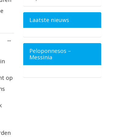
ie
Laatste nieuws
Wissel
...
deze
metabox.
Peloponnesos –
Messinia
in
ht op
ns
k
rden