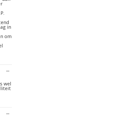
er
P.
tend
dag in
en om
el
Wissel
...
deze
metabox.
s wel
iteit
Wissel
...