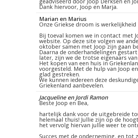
geadviseerd door Joop Derksen en Jor
Dank hiervoor, Joop en Marja.
Marian en Marius
Onze Griekse droom is werkelijkheid
Bij toeval komen we in contact met J
website. Op deze site volgen we ande
oktober samen met Joop zijn gaan be
Daarna de onderhandelingen gestart w
later, zijn we de trotse eigenaars van
Het kopen van een huis in Griekenla
voorgesteld. Met de hulp van Joop en
glad gestreken.
We kunnen iedereen deze deskundige 
Griekenland aanbevelen.
Jacqueline en Jordi Ramon
Beste Joop en Bea,
hartelijk dank voor de uitgebreide t
helemaal thuis! Jullie zijn op de hoo
het vervolg hiervan jullie weer te ont
Succes met de onderneming, en tot z