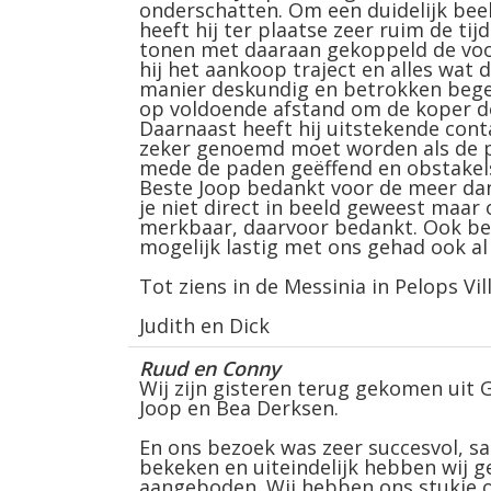
onderschatten. Om een duidelijk beel
heeft hij ter plaatse zeer ruim de t
tonen met daaraan gekoppeld de voo
hij het aankoop traject en alles wa
manier deskundig en betrokken begel
op voldoende afstand om de koper de
Daarnaast heeft hij uitstekende con
zeker genoemd moet worden als de pe
mede de paden geëffend en obstakels
Beste Joop bedankt voor de meer dan 
je niet direct in beeld geweest maar
merkbaar, daarvoor bedankt. Ook bed
mogelijk lastig met ons gehad ook al li
Tot ziens in de Messinia in Pelops Vil
Judith en Dick
Ruud en Conny
Wij zijn gisteren terug gekomen uit 
Joop en Bea Derksen.
En ons bezoek was zeer succesvol, 
bekeken en uiteindelijk hebben wij 
aangeboden. Wij hebben ons stukje o