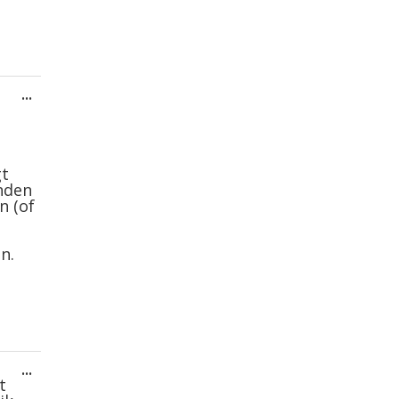
Wissel
...
deze
metabox.
gt
onden
n (of
n.
Wissel
...
deze
t