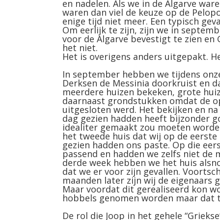
en nadelen. Als we in de Algarve ware
waren dan viel de keuze op de Pelop
enige tijd niet meer. Een typisch geva
Om eerlijk te zijn, zijn we in septe
voor de Algarve bevestigt te zien en 
het niet.
Het is overigens anders uitgepakt. 
In september hebben we tijdens onze 
Derksen de Messinia doorkruist en d
meerdere huizen bekeken, grote huiz
daarnaast grondstukken omdat de opt
uitgesloten werd. Het bekijken en na
dag gezien hadden heeft bijzonder g
idealiter gemaakt zou moeten worden.
het tweede huis dat wij op de eerste
gezien hadden ons paste. Op die eers
passend en hadden we zelfs niet de 
derde week hebben we het huis alsnog 
dat we er voor zijn gevallen. Voorts
maanden later zijn wij de eigenaars g
Maar voordat dit gerealiseerd kon w
hobbels genomen worden maar dat te
De rol die Joop in het gehele “Grieks