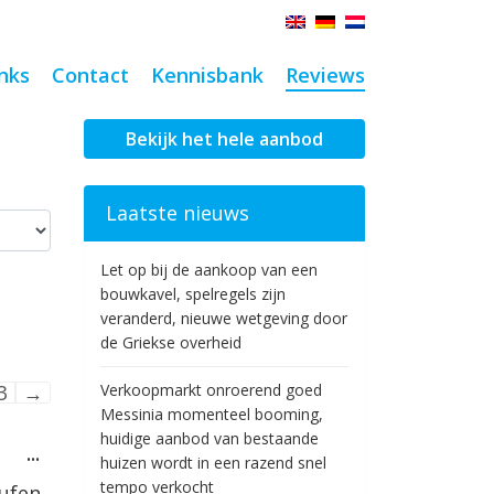
nks
Contact
Kennisbank
Reviews
Bekijk het hele aanbod
Laatste nieuws
Let op bij de aankoop van een
bouwkavel, spelregels zijn
veranderd, nieuwe wetgeving door
de Griekse overheid
atie
3
→
Verkoopmarkt onroerend goed
Messinia momenteel booming,
huidige aanbod van bestaande
nboek-
Wissel
...
huizen wordt in een razend snel
deze
tempo verkocht
metabox.
aufen