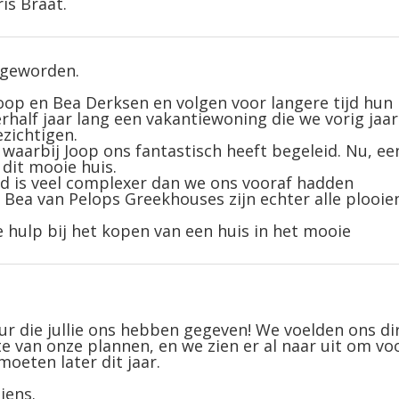
is Braat.
 geworden.
oop en Bea Derksen en volgen voor langere tijd hun
rhalf jaar lang een vakantiewoning die we vorig jaar
zichtigen.
aarbij Joop ons fantastisch heeft begeleid. Nu, een
 dit mooie huis.
nd is veel complexer dan we ons vooraf hadden
 Bea van Pelops Greekhouses zijn echter alle plooie
hulp bij het kopen van een huis in het mooie
our die jullie ons hebben gegeven! We voelden ons di
gte van onze plannen, en we zien er al naar uit om vo
moeten later dit jaar.
iens.