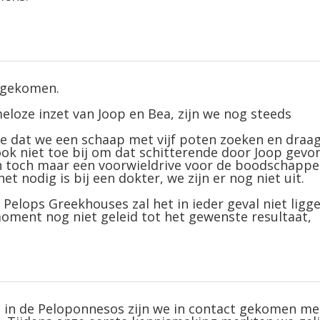
itgekomen.
loze inzet van Joop en Bea, zijn we nog steeds
ee dat we een schaap met vijf poten zoeken en draa
ook niet toe bij om dat schitterende door Joop gev
n toch maar een voorwieldrive voor de boodschappe
t nodig is bij een dokter, we zijn er nog niet uit.
elops Greekhouses zal het in ieder geval niet ligge
 moment nog niet geleid tot het gewenste resultaat,
s in de Peloponnesos zijn we in contact gekomen me