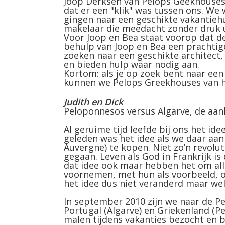
Joop Derksen van Pelops Geekhouses.
dat er een "klik" was tussen ons. We
gingen naar een geschikte vakantiehu
makelaar die meedacht zonder druk u
Voor Joop en Bea staat voorop dat de
behulp van Joop en Bea een prachtig
zoeken naar een geschikte architect
en bieden hulp waar nodig aan.
Kortom: als je op zoek bent naar een
kunnen we Pelops Greekhouses van h
Judith en Dick
Peloponnesos versus Algarve, de aank
Al geruime tijd leefde bij ons het ide
geleden was het idee als we daar aan 
Auvergne) te kopen. Niet zo’n revolut
gegaan. Leven als God in Frankrijk i
dat idee ook maar hebben het om all
voornemen, met hun als voorbeeld, om 
het idee dus niet veranderd maar wel
In september 2010 zijn we naar de 
Portugal (Algarve) en Griekenland (
malen tijdens vakanties bezocht en 