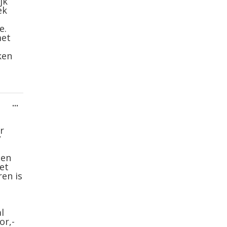
metabox.
jk
ek
e.
met
ken
Wissel
...
deze
metabox.
r
/
den
et
ren is
l
or,-