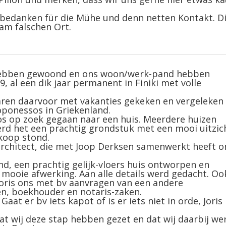
bedanken für die Mühe und denn netten Kontakt. D
 am falschen Ort.
jk hebben gewoond en ons woon/werk-pand hebben
, al een dik jaar permanent in Finiki met volle
jaren daarvoor met vakanties gekeken en vergeleken 
loponessos in Griekenland.
os op zoek gegaan naar een huis. Meerdere huizen
erd het een prachtig grondstuk met een mooi uitzic
 koop stond.
 architect, die met Joop Derksen samenwerkt heeft o
nd, een prachtig gelijk-vloers huis ontworpen en
mooie afwerking. Aan alle details werd gedacht. Oo
Joris ons met bv aanvragen van een andere
, boekhouder en notaris-zaken.
Gaat er bv iets kapot of is er iets niet in orde, Joris
at wij deze stap hebben gezet en dat wij daarbij we