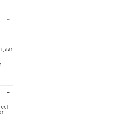
Wissel
...
deze
metabox.
 jaar
n
Wissel
...
deze
metabox.
rect
or