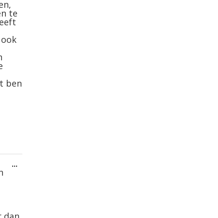
en,
en te
eeft
 ook
h
e
ct ben
Wissel
...
deze
n
metabox.
r dan