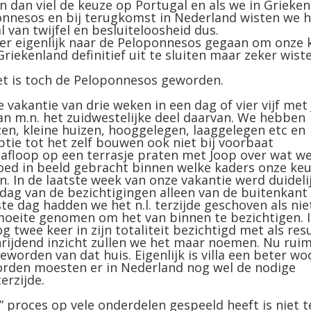
n dan viel de keuze op Portugal en als we in Grieke
onnesos en bij terugkomst in Nederland wisten we h
l van twijfel en besluiteloosheid dus.
mber eigenlijk naar de Peloponnesos gegaan om onze 
Griekenland definitief uit te sluiten maar zeker wist
Het is toch de Peloponnesos geworden.
vakantie van drie weken in een dag of vier vijf met
an m.n. het zuidwestelijke deel daarvan. We hebben
en, kleine huizen, hooggelegen, laaggelegen etc en
ie tot het zelf bouwen ook niet bij voorbaat
 afloop op een terrasje praten met Joop over wat we
oed in beeld gebracht binnen welke kaders onze ke
 In de laatste week van onze vakantie werd duideli
 dag van de bezichtigingen alleen van de buitenkant
te dag hadden we het n.l. terzijde geschoven als nie
moeite genomen om het van binnen te bezichtigen. I
twee keer in zijn totaliteit bezichtigd met als res
chrijdend inzicht zullen we het maar noemen. Nu ruim
eworden van dat huis. Eigenlijk is villa een beter wo
orden moesten er in Nederland nog wel de nodige
rzijde.
e” proces op vele onderdelen gespeeld heeft is niet t