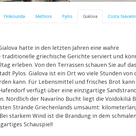
Finikounda
Methoni
Pylos
Gialova
Costa Navari
ialova hatte in den letzten Jahren eine wahre
traditionelle griechische Gerichte serviert und kö
lltag erleben. Von den Terrassen schauen Sie auf da
adt Pylos. Gialova ist ein Ort wo viele Stunden von 
en kann. Für Lebensmittel und frisches Brot kan
Hafendorf verfügt über eine einzigartige Sandstran
. Nördlich der Navaríno Bucht liegt die Voidokiliá B
nsten Strände Griechenlands umsäumt: kilometerlan
Bei starkem Wind ist die Brandung in dem schmale
gartiges Schauspiel!