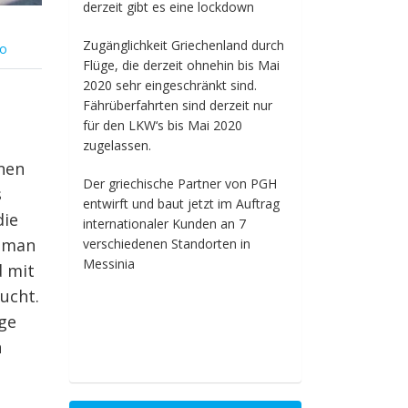
derzeit gibt es eine lockdown
Zugänglichkeit Griechenland durch
no
Flüge, die derzeit ohnehin bis Mai
2020 sehr eingeschränkt sind.
Fährüberfahrten sind derzeit nur
für den LKW‘s bis Mai 2020
zugelassen.
nnen
Der griechische Partner von PGH
s
entwirft und baut jetzt im Auftrag
die
internationaler Kunden an 7
n man
verschiedenen Standorten in
Messinia
d mit
ucht.
ge
n