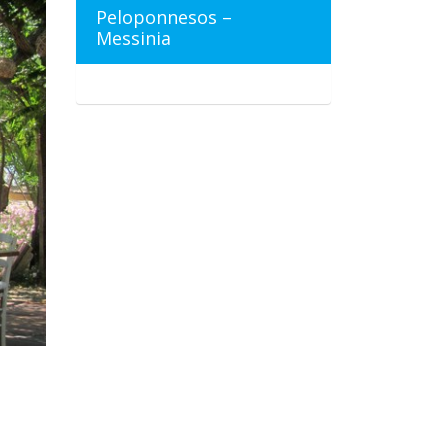
Peloponnesos –
Messinia