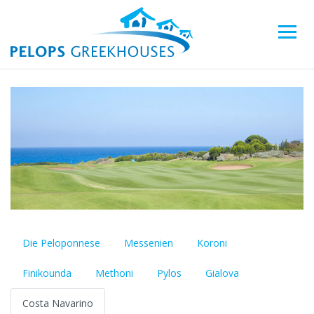
Die Peloponnese
Messenien
Koroni
Finikounda
Methoni
Pylos
Gialova
Costa Navarino