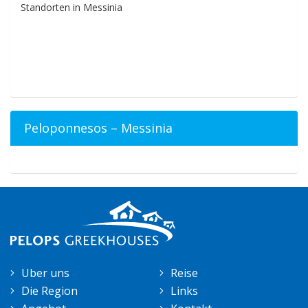
Standorten in Messinia
Peloponnesos – Messinia
Uber uns
Reise
Die Region
Links